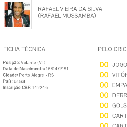
RAFAEL VIEIRA DA SILVA
(RAFAEL MUSSAMBA)
FICHA TÉCNICA
PELO CRI
Posição:
Volante (VL)
00
JOG
Data de Nascimento:
16/04/1981
00
VITÓ
Cidade:
Porto Alegre - RS
País:
Brasil
00
EMP
Inscrição CBF:
142246
00
DER
00
GOLS
00
CART
00
CART