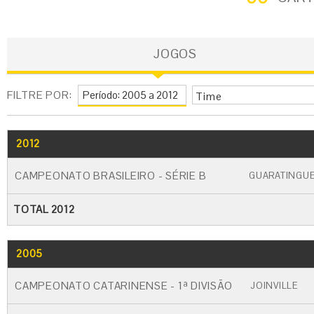
JOGOS
FILTRE POR:
Time
2012
GO
CARTÃO AMARELO
CARTÃO VERME
CAMPEONATO BRASILEIRO - SÉRIE B
GUARATINGU
TOTAL 2012
2005
GO
CARTÃO AMARELO
CARTÃO VERM
CAMPEONATO CATARINENSE - 1ª DIVISÃO
JOINVILLE