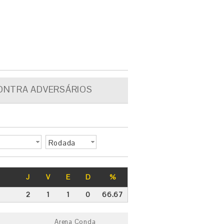
ONTRA ADVERSÁRIOS
Rodada
J
V
E
D
%
2
1
1
0
66.67
Arena Conda