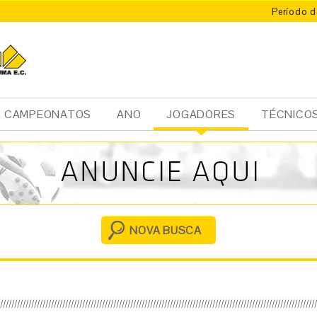
Período d
CAMPEONATOS
ANO
JOGADORES
TÉCNICO
Ini
cia
l
NOVA BUSCA