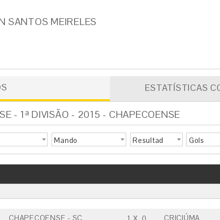
N SANTOS MEIRELES
OS
ESTATÍSTICAS C
 - 1ª DIVISÃO - 2015 - CHAPECOENSE
Mando
Resultad
Gols
o
CHAPECOENSE - SC
CRICIÚMA
1
X
0