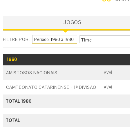
JOGOS
FILTRE POR:
Time
1980
GO
CARTÃO AMARELO
CARTÃO VERM
AMISTOSOS NACIONAIS
AVAÍ
CAMPEONATO CATARINENSE - 1ª DIVISÃO
AVAÍ
TOTAL 1980
TOTAL