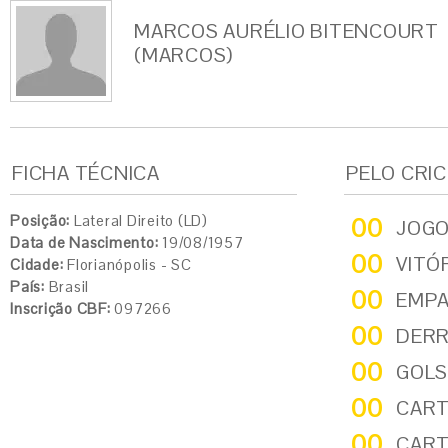
MARCOS AURÉLIO BITENCOURT
(MARCOS)
FICHA TÉCNICA
PELO CRI
Posição:
Lateral Direito (LD)
00
JOG
Data de Nascimento:
19/08/1957
00
VITÓ
Cidade:
Florianópolis - SC
País:
Brasil
00
EMP
Inscrição CBF:
097266
00
DER
00
GOLS
00
CART
00
CART