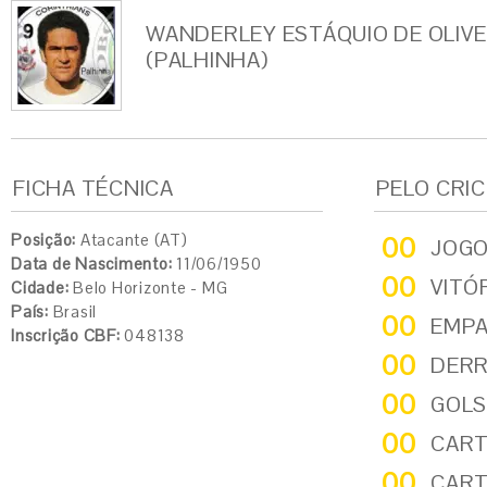
WANDERLEY ESTÁQUIO DE OLIVE
(PALHINHA)
FICHA TÉCNICA
PELO CRI
Posição:
Atacante (AT)
00
JOG
Data de Nascimento:
11/06/1950
00
VITÓ
Cidade:
Belo Horizonte - MG
País:
Brasil
00
EMP
Inscrição CBF:
048138
00
DER
00
GOLS
00
CART
00
CART