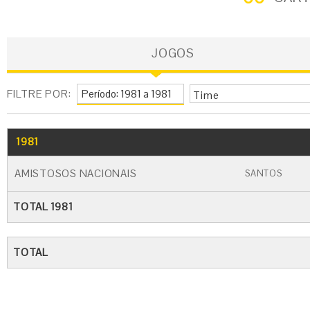
JOGOS
FILTRE POR:
Time
1981
GO
CARTÃO AMARELO
CARTÃO VERME
AMISTOSOS NACIONAIS
SANTOS
TOTAL 1981
TOTAL