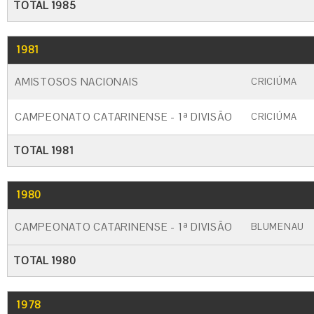
TOTAL 1985
1981
GO
CARTÃO AMARELO
CARTÃO VERM
AMISTOSOS NACIONAIS
CRICIÚMA
CAMPEONATO CATARINENSE - 1ª DIVISÃO
CRICIÚMA
TOTAL 1981
1980
GO
CARTÃO AMARELO
CARTÃO VERM
CAMPEONATO CATARINENSE - 1ª DIVISÃO
BLUMENAU
TOTAL 1980
1978
GO
CARTÃO AMARELO
CARTÃO VERM