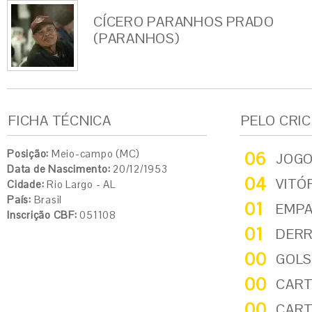
CÍCERO PARANHOS PRADO
(PARANHOS)
FICHA TÉCNICA
PELO CRI
Posição:
Meio-campo (MC)
06
JOG
Data de Nascimento:
20/12/1953
04
VITÓ
Cidade:
Rio Largo - AL
País:
Brasil
01
EMP
Inscrição CBF:
051108
01
DER
00
GOLS
00
CART
00
CART