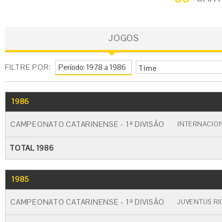
JOGOS
FILTRE POR:
Time
1986
GO
CARTÃO AMARELO
CARTÃO VERM
CAMPEONATO CATARINENSE - 1ª DIVISÃO
INTERNACIO
TOTAL 1986
1985
GO
CARTÃO AMARELO
CARTÃO VERM
CAMPEONATO CATARINENSE - 1ª DIVISÃO
JUVENTUS RI