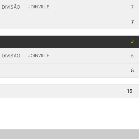
 DIVISÃO
7
JOINVILLE
7
GOLS
J
CARTÃO AMARELO
CARTÃO VERMELHO
 DIVISÃO
5
JOINVILLE
5
16