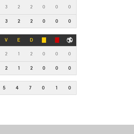
3
2
2
0
0
0
3
2
2
0
0
0
V
E
D
2
1
2
0
0
0
2
1
2
0
0
0
5
4
7
0
1
0