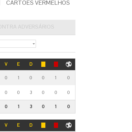
1
CARTÕES VERMELHOS
ONTRA ADVERSÁRIOS
V
E
D
0
1
0
0
1
0
0
0
3
0
0
0
0
1
3
0
1
0
V
E
D