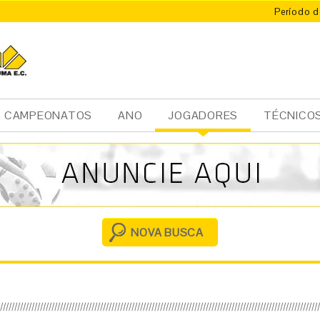
Período d
CAMPEONATOS
ANO
JOGADORES
TÉCNICO
Ini
cia
l
NOVA BUSCA