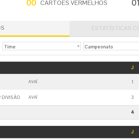
00
0
CARTÕES VERMELHOS
OS
ESTATÍSTICAS C
Time
Campeonato
GOLS
J
CARTÃO AMARELO
CARTÃO VERMELHO
1
AVAÍ
 DIVISÃO
3
AVAÍ
4
GOLS
J
CARTÃO AMARELO
CARTÃO VERMELHO