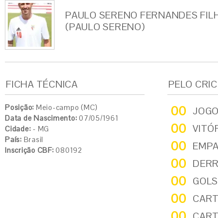
PAULO SERENO FERNANDES FIL
(PAULO SERENO)
FICHA TÉCNICA
PELO CRI
Posição:
Meio-campo (MC)
00
JOG
Data de Nascimento:
07/05/1961
00
VITÓ
Cidade:
- MG
País:
Brasil
00
EMP
Inscrição CBF:
080192
00
DER
00
GOLS
00
CART
00
CART