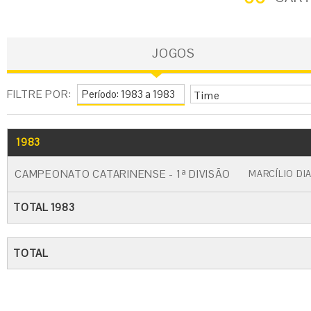
JOGOS
FILTRE POR:
Time
1983
GO
CARTÃO AMARELO
CARTÃO VERM
CAMPEONATO CATARINENSE - 1ª DIVISÃO
MARCÍLIO DI
TOTAL 1983
TOTAL