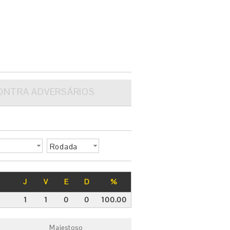
ONTRA ADVERSÁRIOS
Rodada
J
V
E
D
%
1
1
0
0
100.00
Majestoso