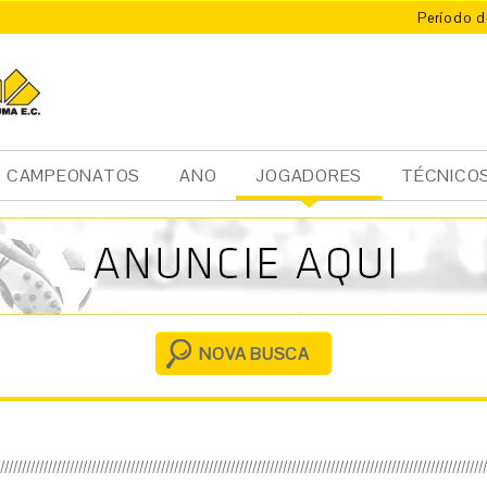
Período d
CAMPEONATOS
ANO
JOGADORES
TÉCNICO
Ini
cia
l
NOVA BUSCA