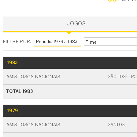
JOGOS
FILTRE POR:
Time
1983
GO
CARTÃO AMARELO
CARTÃO VERME
AMISTOSOS NACIONAIS
SÃO JOSÉ (PO
TOTAL 1983
1979
GO
CARTÃO AMARELO
CARTÃO VERME
AMISTOSOS NACIONAIS
SANTOS