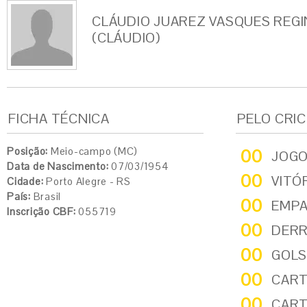
CLÁUDIO JUAREZ VASQUES REG
(CLÁUDIO)
FICHA TÉCNICA
PELO CRI
Posição:
Meio-campo (MC)
00
JOG
Data de Nascimento:
07/03/1954
00
VITÓ
Cidade:
Porto Alegre - RS
País:
Brasil
00
EMP
Inscrição CBF:
055719
00
DER
00
GOLS
00
CART
00
CART