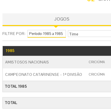
JOGOS
FILTRE POR:
Time
1985
GO
CARTÃO AMARELO
CARTÃO VERM
AMISTOSOS NACIONAIS
CRICIÚMA
CAMPEONATO CATARINENSE - 1ª DIVISÃO
CRICIÚMA
TOTAL 1985
TOTAL