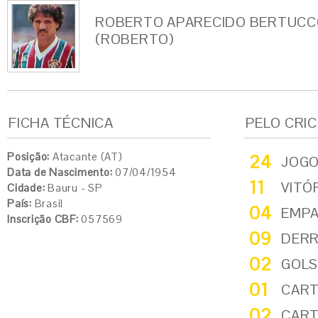
ROBERTO APARECIDO BERTUCC
(ROBERTO)
FICHA TÉCNICA
PELO CRI
Posição:
Atacante (AT)
24
JOG
Data de Nascimento:
07/04/1954
11
VITÓ
Cidade:
Bauru - SP
País:
Brasil
04
EMP
Inscrição CBF:
057569
09
DER
02
GOLS
01
CART
02
CART