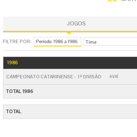
JOGOS
FILTRE POR:
Time
1986
GO
CARTÃO AMARELO
CARTÃO VERM
CAMPEONATO CATARINENSE - 1ª DIVISÃO
AVAÍ
TOTAL 1986
TOTAL