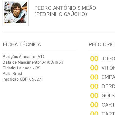
PEDRO ANTÔNIO SIMEÃO
(PEDRINHO GAÚCHO)
FICHA TÉCNICA
PELO CRI
Posição:
Atacante (AT)
00
JOG
Data de Nascimento:
04/08/1953
00
VITÓ
Cidade:
Lajeado - RS
País:
Brasil
00
EMP
Inscrição CBF:
053271
00
DER
00
GOLS
00
CART
00
CART