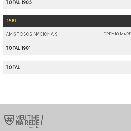
TOTAL 1985
1981
GO
CARTÃO AMARELO
CARTÃO VERME
AMISTOSOS NACIONAIS
GRÊMIO MARI
TOTAL 1981
TOTAL