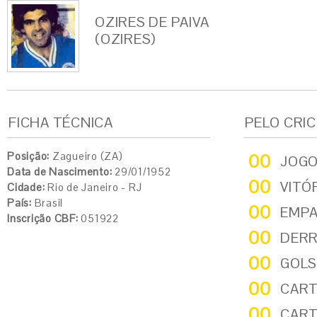
OZIRES DE PAIVA
(OZIRES)
FICHA TÉCNICA
PELO CRI
Posição:
Zagueiro (ZA)
00
JOG
Data de Nascimento:
29/01/1952
00
VITÓ
Cidade:
Rio de Janeiro - RJ
País:
Brasil
00
EMP
Inscrição CBF:
051922
00
DER
00
GOLS
00
CART
00
CART