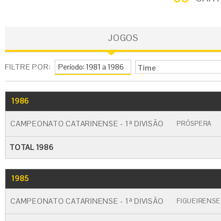
JOGOS
FILTRE POR:
Time
1986
GO
CARTÃO AMARELO
CARTÃO VERM
CAMPEONATO CATARINENSE - 1ª DIVISÃO
PRÓSPERA
TOTAL 1986
1985
GO
CARTÃO AMARELO
CARTÃO VERM
CAMPEONATO CATARINENSE - 1ª DIVISÃO
FIGUEIRENSE