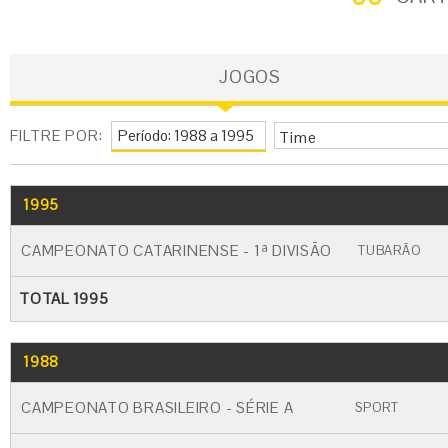
JOGOS
FILTRE POR:
Time
1995
GO
CARTÃO AMARELO
CARTÃO VERM
CAMPEONATO CATARINENSE - 1ª DIVISÃO
TUBARÃO
TOTAL 1995
1988
GO
CARTÃO AMARELO
CARTÃO VERME
CAMPEONATO BRASILEIRO - SÉRIE A
SPORT