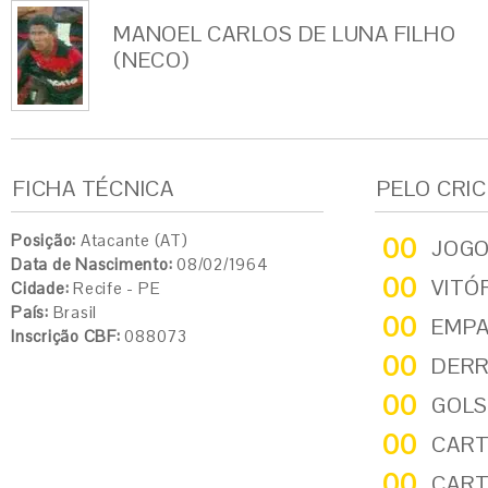
MANOEL CARLOS DE LUNA FILHO
(NECO)
FICHA TÉCNICA
PELO CRI
Posição:
Atacante (AT)
00
JOG
Data de Nascimento:
08/02/1964
00
VITÓ
Cidade:
Recife - PE
País:
Brasil
00
EMP
Inscrição CBF:
088073
00
DER
00
GOLS
00
CART
00
CART