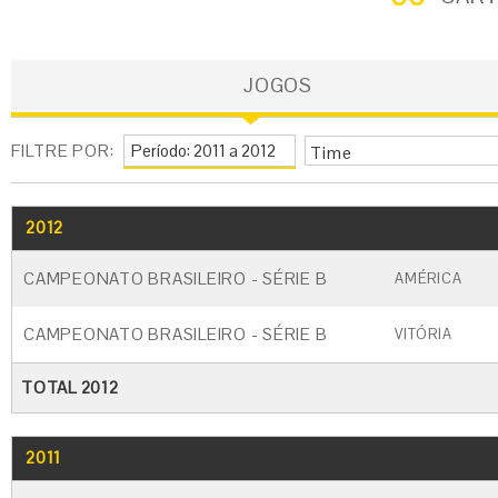
JOGOS
FILTRE POR:
Time
2012
GO
CARTÃO AMARELO
CARTÃO VERME
CAMPEONATO BRASILEIRO - SÉRIE B
AMÉRICA
CAMPEONATO BRASILEIRO - SÉRIE B
VITÓRIA
TOTAL 2012
2011
GO
CARTÃO AMARELO
CARTÃO VERME