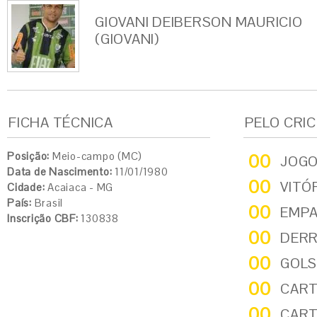
GIOVANI DEIBERSON MAURICIO
(GIOVANI)
FICHA TÉCNICA
PELO CRI
Posição:
Meio-campo (MC)
00
JOG
Data de Nascimento:
11/01/1980
00
VITÓ
Cidade:
Acaiaca - MG
País:
Brasil
00
EMP
Inscrição CBF:
130838
00
DER
00
GOLS
00
CART
00
CART