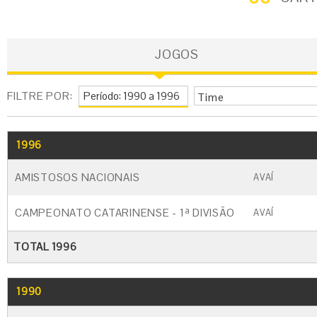
JOGOS
FILTRE POR:
Time
1996
GO
CARTÃO AMARELO
CARTÃO VERM
AMISTOSOS NACIONAIS
AVAÍ
CAMPEONATO CATARINENSE - 1ª DIVISÃO
AVAÍ
TOTAL 1996
1990
GO
CARTÃO AMARELO
CARTÃO VERM