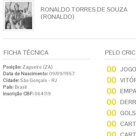
RONALDO TORRES DE SOUZA
(RONALDO)
FICHA TÉCNICA
PELO CRI
Posição:
Zagueiro (ZA)
00
JOG
Data de Nascimento:
09/09/1957
00
VITÓ
Cidade:
São Gonçalo - RJ
País:
Brasil
00
EMP
Inscrição CBF:
064119
00
DER
00
GOLS
00
CART
00
CART