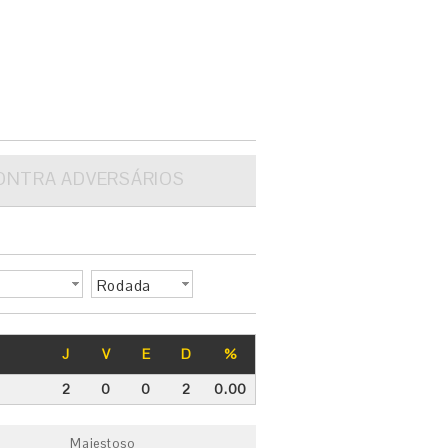
ONTRA ADVERSÁRIOS
Rodada
J
V
E
D
%
2
0
0
2
0.00
C
Majestoso