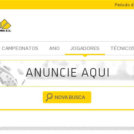
Período d
CAMPEONATOS
ANO
JOGADORES
TÉCNICO
Ini
cia
l
NOVA BUSCA