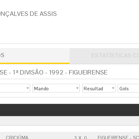
NÇALVES DE ASSIS
OS
ESTATÍSTICAS C
- 1ª DIVISÃO - 1992 - FIGUEIRENSE
Mando
Resultad
Gols
o
CRICIÚMA
FIGUEIRENSE - S
3
X
0