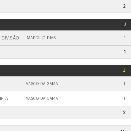
2
GOLS
J
CARTÃO AMARELO
CARTÃO VERMELHO
 DIVISÃO
1
MARCÍLIO DIAS
1
GOLS
J
CARTÃO AMARELO
CARTÃO VERMELHO
1
VASCO DA GAMA
IE A
1
VASCO DA GAMA
2