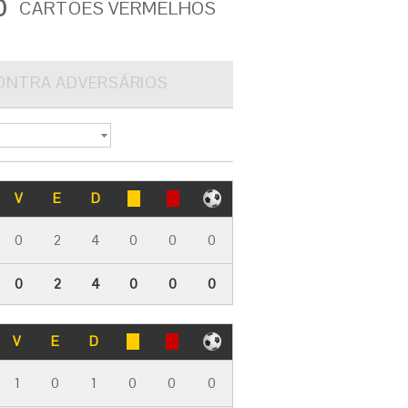
0
CARTÕES VERMELHOS
ONTRA ADVERSÁRIOS
V
E
D
0
2
4
0
0
0
0
2
4
0
0
0
V
E
D
1
0
1
0
0
0