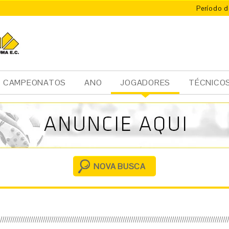
Período d
CAMPEONATOS
ANO
JOGADORES
TÉCNICO
Ini
cia
l
NOVA BUSCA