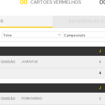
00
0
CARTÕES VERMELHOS
OS
ESTATÍSTICAS C
Time
Campeonato
GOLS
J
CARTÃO AMARELO
CARTÃO VERMELHO
 DIVISÃO
4
JUVENTUS
4
GOLS
J
CARTÃO AMARELO
CARTÃO VERMELHO
 DIVISÃO
2
FERROVIÁRIO