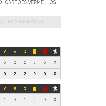
0
CARTÕES VERMELHOS
ONTRA ADVERSÁRIOS
V
E
D
0
2
2
0
0
0
0
2
2
0
0
0
V
E
D
1
0
1
0
0
0