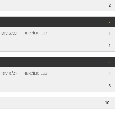
2
GOLS
J
CARTÃO AMARELO
CARTÃO VERMELHO
 DIVISÃO
1
HERCÍLIO LUZ
1
GOLS
J
CARTÃO AMARELO
CARTÃO VERMELHO
 DIVISÃO
3
HERCÍLIO LUZ
3
10