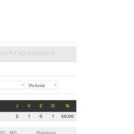
ONTRA ADVERSÁRIOS
Rodada
J
V
E
D
%
2
1
0
1
50.00
RO - MG
Majestoso