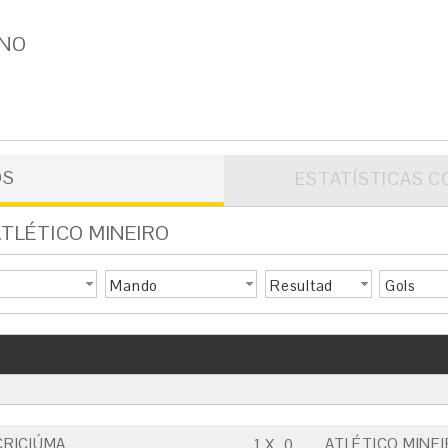
INO
OS
ESTATÍSTICAS C
 ATLÉTICO MINEIRO
Mando
Resultad
Gols
o
CRICIÚMA
ATLÉTICO MINEI
1
X
0