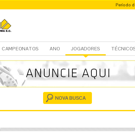
Período d
CAMPEONATOS
ANO
JOGADORES
TÉCNICO
Ini
cia
l
NOVA BUSCA