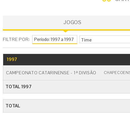
JOGOS
FILTRE POR:
Time
1997
GO
CARTÃO AMARELO
CARTÃO VERM
CAMPEONATO CATARINENSE - 1ª DIVISÃO
CHAPECOEN
TOTAL 1997
TOTAL