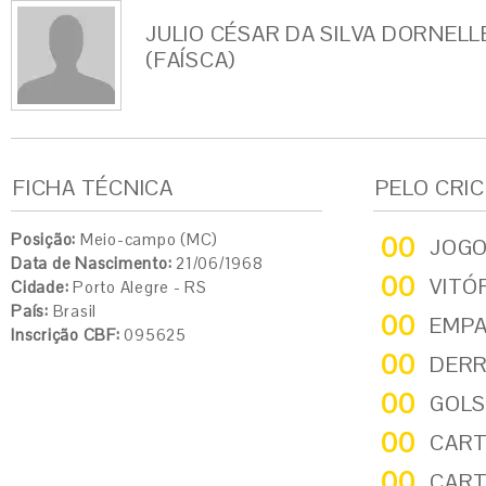
JULIO CÉSAR DA SILVA DORNELL
(FAÍSCA)
FICHA TÉCNICA
PELO CRI
Posição:
Meio-campo (MC)
00
JOG
Data de Nascimento:
21/06/1968
00
VITÓ
Cidade:
Porto Alegre - RS
País:
Brasil
00
EMP
Inscrição CBF:
095625
00
DER
00
GOLS
00
CART
00
CART