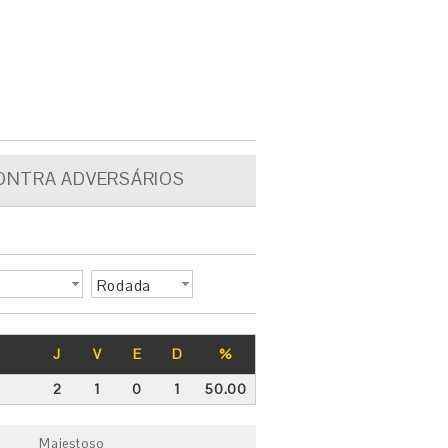
ONTRA ADVERSÁRIOS
Rodada
J
V
E
D
%
2
1
0
1
50.00
Majestoso