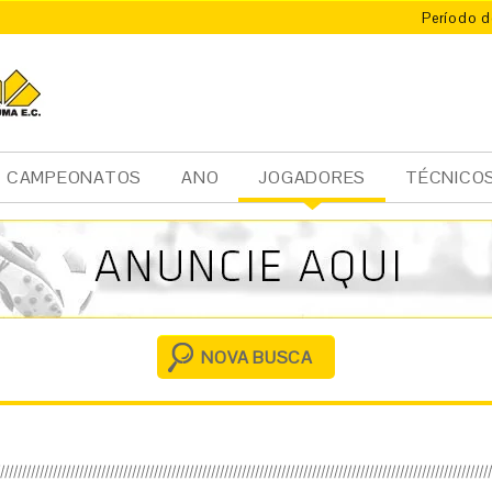
Período d
CAMPEONATOS
ANO
JOGADORES
TÉCNICO
Ini
cia
l
NOVA BUSCA