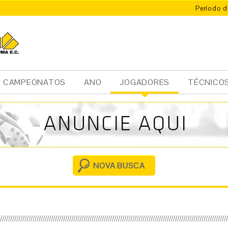
Período d
CAMPEONATOS
ANO
JOGADORES
TÉCNICO
Ini
cia
l
NOVA BUSCA