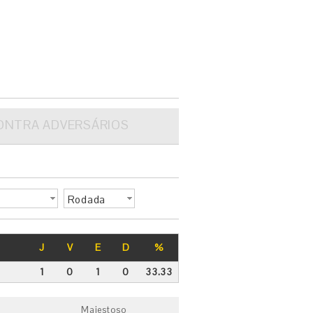
ONTRA ADVERSÁRIOS
Rodada
J
V
E
D
%
1
0
1
0
33.33
Majestoso