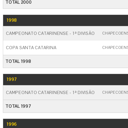
TOTAL 2000
1998
GO
CARTÃO AMARELO
CARTÃO VERM
CAMPEONATO CATARINENSE - 1ª DIVISÃO
CHAPECOEN
COPA SANTA CATARINA
CHAPECOEN
TOTAL 1998
1997
GO
CARTÃO AMARELO
CARTÃO VERM
CAMPEONATO CATARINENSE - 1ª DIVISÃO
CHAPECOEN
TOTAL 1997
1996
GO
CARTÃO AMARELO
CARTÃO VERM