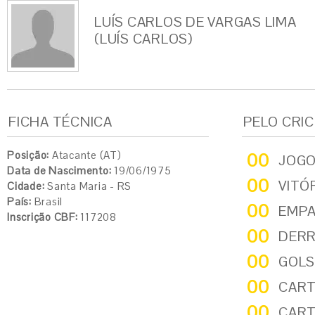
LUÍS CARLOS DE VARGAS LIMA
(LUÍS CARLOS)
FICHA TÉCNICA
PELO CRI
Posição:
Atacante (AT)
00
JOG
Data de Nascimento:
19/06/1975
00
VITÓ
Cidade:
Santa Maria - RS
País:
Brasil
00
EMP
Inscrição CBF:
117208
00
DER
00
GOLS
00
CART
00
CART