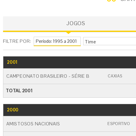
JOGOS
FILTRE POR:
Time
2001
GO
CARTÃO AMARELO
CARTÃO VERME
CAMPEONATO BRASILEIRO - SÉRIE B
CAXIAS
TOTAL 2001
2000
GO
CARTÃO AMARELO
CARTÃO VERME
AMISTOSOS NACIONAIS
ESPORTIVO