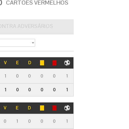
0
CARTÕES VERMELHOS
ONTRA ADVERSÁRIOS
V
E
D
1
0
0
0
0
1
1
0
0
0
0
1
V
E
D
0
1
0
0
0
1