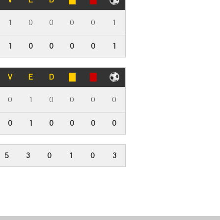
1
0
0
0
0
1
1
0
0
0
0
1
V
E
D
0
1
0
0
0
0
0
1
0
0
0
0
5
3
0
1
0
3