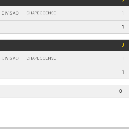
CARTÃO AMARELO
CARTÃO VERMELHO
 DIVISÃO
1
CHAPECOENSE
1
GOLS
J
CARTÃO AMARELO
CARTÃO VERMELHO
 DIVISÃO
1
CHAPECOENSE
1
8