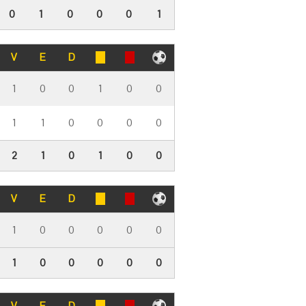
0
1
0
0
0
1
V
E
D
1
0
0
1
0
0
1
1
0
0
0
0
2
1
0
1
0
0
V
E
D
1
0
0
0
0
0
1
0
0
0
0
0
V
E
D