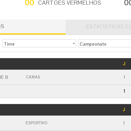
00
0
CARTÕES VERMELHOS
OS
ESTATÍSTICAS C
Time
Campeonato
GOLS
J
CARTÃO AMARELO
CARTÃO VERMELHO
IE B
1
CAXIAS
1
GOLS
J
CARTÃO AMARELO
CARTÃO VERMELHO
1
ESPORTIVO