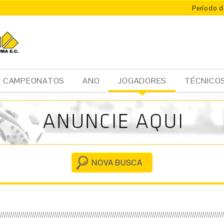
Período d
CAMPEONATOS
ANO
JOGADORES
TÉCNICO
Ini
cia
l
NOVA BUSCA