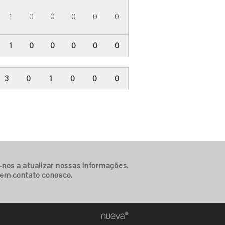
1
0
0
0
0
0
1
0
0
0
0
0
3
0
1
0
0
0
-nos a atualizar nossas informações.
 em contato conosco.