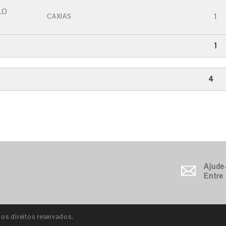
LO
1
CAXIAS
1
4
Ajude
Entre
s direitos reservados.