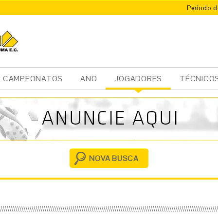
Período d
CAMPEONATOS
ANO
JOGADORES
TÉCNICO
Ini
cia
l
NOVA BUSCA