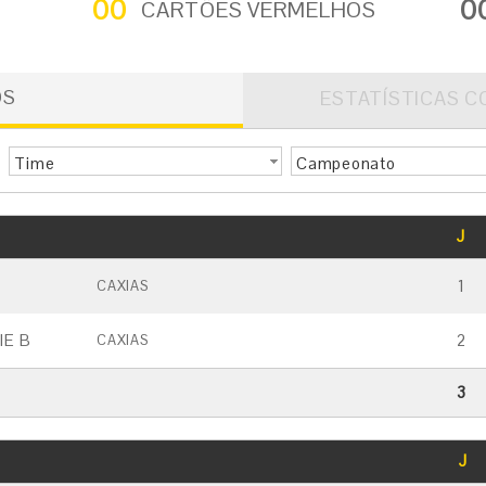
00
0
CARTÕES VERMELHOS
OS
ESTATÍSTICAS C
Time
Campeonato
GOLS
J
CARTÃO AMARELO
CARTÃO VERMELHO
1
CAXIAS
IE B
2
CAXIAS
3
GOLS
J
CARTÃO AMARELO
CARTÃO VERMELHO