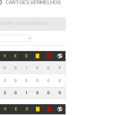
0
CARTÕES VERMELHOS
ONTRA ADVERSÁRIOS
V
E
D
0
0
1
0
0
0
2
0
0
0
0
0
2
0
1
0
0
0
V
E
D