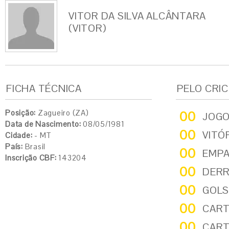
VITOR DA SILVA ALCÂNTARA
(VITOR)
FICHA TÉCNICA
PELO CRI
Posição:
Zagueiro (ZA)
00
JOG
Data de Nascimento:
08/05/1981
00
VITÓ
Cidade:
- MT
País:
Brasil
00
EMP
Inscrição CBF:
143204
00
DER
00
GOLS
00
CART
00
CART