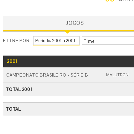
JOGOS
FILTRE POR:
Time
2001
GO
CARTÃO AMARELO
CARTÃO VERME
CAMPEONATO BRASILEIRO - SÉRIE B
MALUTRON
TOTAL 2001
TOTAL