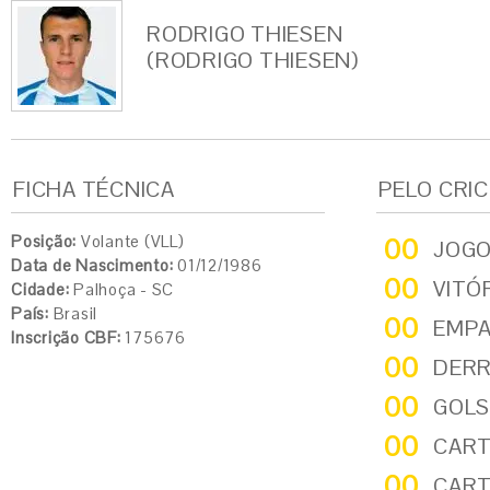
RODRIGO THIESEN
(RODRIGO THIESEN)
FICHA TÉCNICA
PELO CRI
Posição:
Volante (VLL)
00
JOG
Data de Nascimento:
01/12/1986
00
VITÓ
Cidade:
Palhoça - SC
País:
Brasil
00
EMP
Inscrição CBF:
175676
00
DER
00
GOLS
00
CART
00
CART