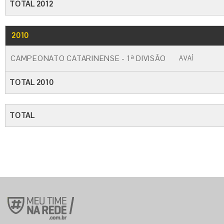
TOTAL 2012
2010
GO
CARTÃO AMARELO
CARTÃO VERM
CAMPEONATO CATARINENSE - 1ª DIVISÃO
AVAÍ
TOTAL 2010
TOTAL