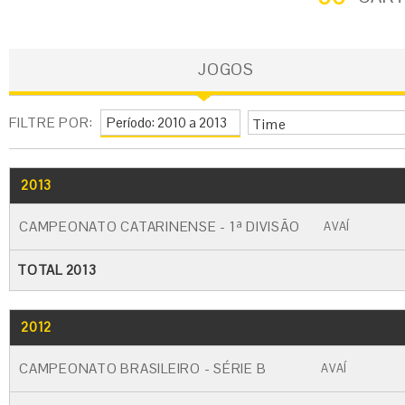
JOGOS
FILTRE POR:
Time
2013
GO
CARTÃO AMARELO
CARTÃO VERM
CAMPEONATO CATARINENSE - 1ª DIVISÃO
AVAÍ
TOTAL 2013
2012
GO
CARTÃO AMARELO
CARTÃO VERME
CAMPEONATO BRASILEIRO - SÉRIE B
AVAÍ