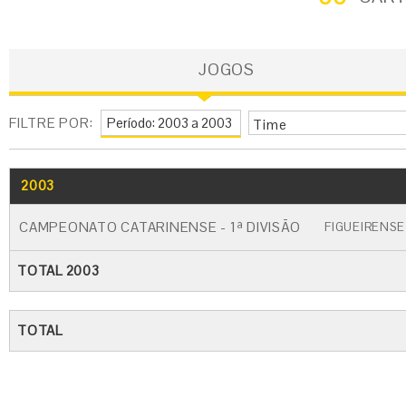
JOGOS
FILTRE POR:
Time
2003
GO
CARTÃO AMARELO
CARTÃO VERM
CAMPEONATO CATARINENSE - 1ª DIVISÃO
FIGUEIRENSE
TOTAL 2003
TOTAL