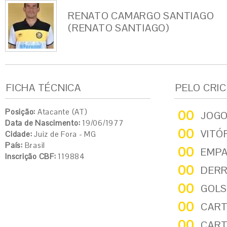
RENATO CAMARGO SANTIAGO
(RENATO SANTIAGO)
FICHA TÉCNICA
PELO CRI
Posição:
Atacante (AT)
00
JOG
Data de Nascimento:
19/06/1977
00
VITÓ
Cidade:
Juiz de Fora - MG
País:
Brasil
00
EMP
Inscrição CBF:
119884
00
DER
00
GOLS
00
CART
00
CART