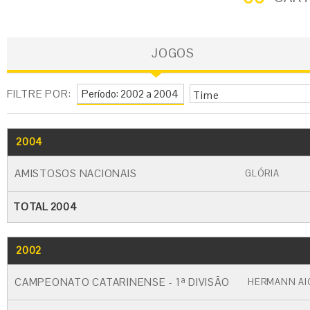
JOGOS
FILTRE POR:
Time
2004
GO
CARTÃO AMARELO
CARTÃO VERME
AMISTOSOS NACIONAIS
GLÓRIA
TOTAL 2004
2002
GO
CARTÃO AMARELO
CARTÃO VERM
CAMPEONATO CATARINENSE - 1ª DIVISÃO
HERMANN AI