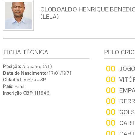
CLODOALDO HENRIQUE BENEDI
(LELA)
FICHA TÉCNICA
PELO CRI
Posição:
Atacante (AT)
00
JOG
Data de Nascimento:
17/01/1971
00
VITÓ
Cidade:
Limeira - SP
País:
Brasil
00
EMP
Inscrição CBF:
111846
00
DER
00
GOLS
00
CART
00
CART