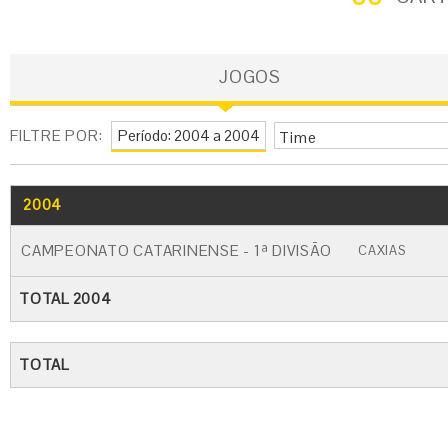
JOGOS
FILTRE POR:
Time
2004
GO
CARTÃO AMARELO
CARTÃO VERM
CAMPEONATO CATARINENSE - 1ª DIVISÃO
CAXIAS
TOTAL 2004
TOTAL