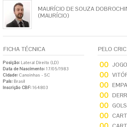
MAURÍCIO DE SOUZA DOBROCHI
(MAURÍCIO)
FICHA TÉCNICA
PELO CRI
Posição:
Lateral Direito (LD)
00
JOG
Data de Nascimento:
17/05/1983
00
VITÓ
Cidade:
Canoinhas - SC
País:
Brasil
00
EMP
Inscrição CBF:
164803
00
DER
00
GOLS
00
CART
00
CART