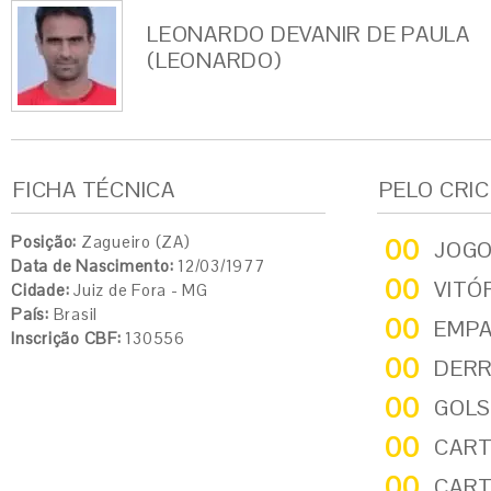
LEONARDO DEVANIR DE PAULA
(LEONARDO)
FICHA TÉCNICA
PELO CRI
Posição:
Zagueiro (ZA)
00
JOG
Data de Nascimento:
12/03/1977
00
VITÓ
Cidade:
Juiz de Fora - MG
País:
Brasil
00
EMP
Inscrição CBF:
130556
00
DER
00
GOLS
00
CART
00
CART