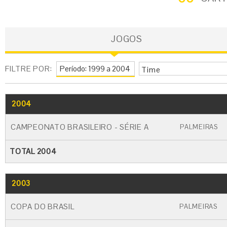
JOGOS
FILTRE POR:
Time
2004
GO
CARTÃO AMARELO
CARTÃO VERME
CAMPEONATO BRASILEIRO - SÉRIE A
PALMEIRAS
TOTAL 2004
2003
GO
CARTÃO AMARELO
CARTÃO VERME
COPA DO BRASIL
PALMEIRAS