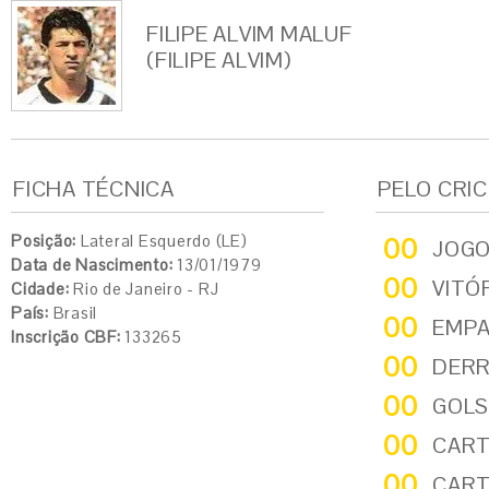
FILIPE ALVIM MALUF
(FILIPE ALVIM)
FICHA TÉCNICA
PELO CRI
Posição:
Lateral Esquerdo (LE)
00
JOG
Data de Nascimento:
13/01/1979
00
VITÓ
Cidade:
Rio de Janeiro - RJ
País:
Brasil
00
EMP
Inscrição CBF:
133265
00
DER
00
GOLS
00
CART
00
CART