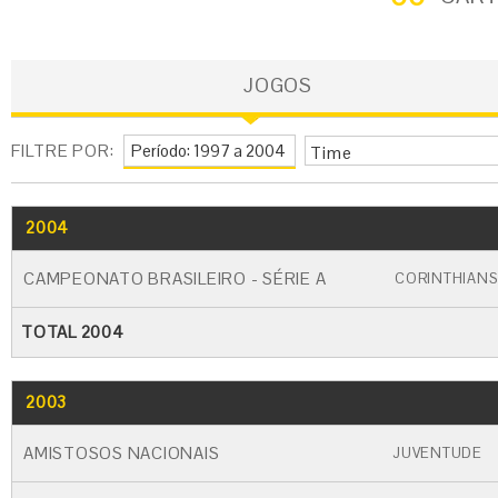
JOGOS
FILTRE POR:
Time
2004
GO
CARTÃO AMARELO
CARTÃO VERME
CAMPEONATO BRASILEIRO - SÉRIE A
CORINTHIANS
TOTAL 2004
2003
GO
CARTÃO AMARELO
CARTÃO VERME
AMISTOSOS NACIONAIS
JUVENTUDE