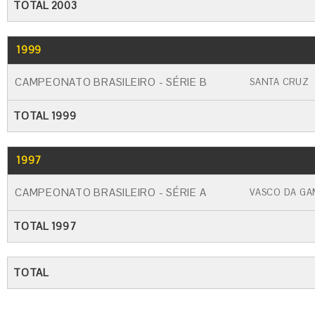
TOTAL 2003
1999
GO
CARTÃO AMARELO
CARTÃO VERME
CAMPEONATO BRASILEIRO - SÉRIE B
SANTA CRUZ
TOTAL 1999
1997
GO
CARTÃO AMARELO
CARTÃO VERME
CAMPEONATO BRASILEIRO - SÉRIE A
VASCO DA GA
TOTAL 1997
TOTAL