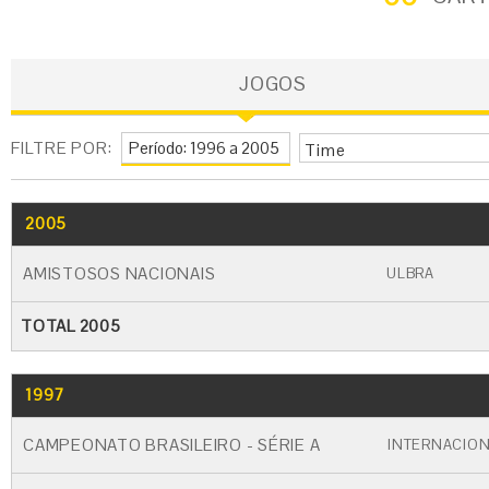
JOGOS
FILTRE POR:
Time
2005
GO
CARTÃO AMARELO
CARTÃO VERME
AMISTOSOS NACIONAIS
ULBRA
TOTAL 2005
1997
GO
CARTÃO AMARELO
CARTÃO VERME
CAMPEONATO BRASILEIRO - SÉRIE A
INTERNACIO