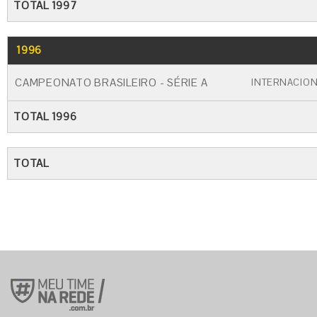
TOTAL 1997
1996
GO
CARTÃO AMARELO
CARTÃO VERME
CAMPEONATO BRASILEIRO - SÉRIE A
INTERNACIO
TOTAL 1996
TOTAL