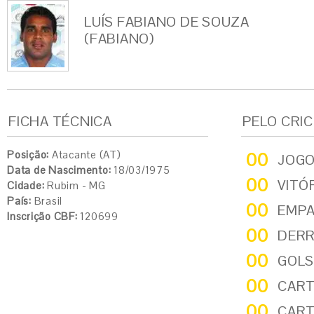
LUÍS FABIANO DE SOUZA
(FABIANO)
FICHA TÉCNICA
PELO CRI
Posição:
Atacante (AT)
00
JOG
Data de Nascimento:
18/03/1975
00
VITÓ
Cidade:
Rubim - MG
País:
Brasil
00
EMP
Inscrição CBF:
120699
00
DER
00
GOLS
00
CART
00
CART