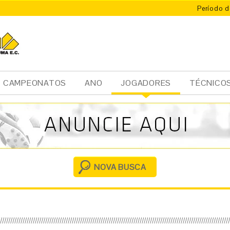
Período d
CAMPEONATOS
ANO
JOGADORES
TÉCNICO
Ini
cia
l
NOVA BUSCA