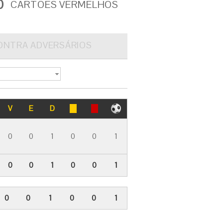
0
CARTÕES VERMELHOS
ONTRA ADVERSÁRIOS
V
E
D
0
0
1
0
0
1
0
0
1
0
0
1
0
0
1
0
0
1