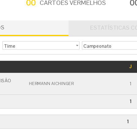
00
0
CARTÕES VERMELHOS
OS
ESTATÍSTICAS C
Time
Campeonato
GOLS
J
CARTÃO AMARELO
CARTÃO VERMELHO
ISÃO
1
HERMANN AICHINGER
1
1