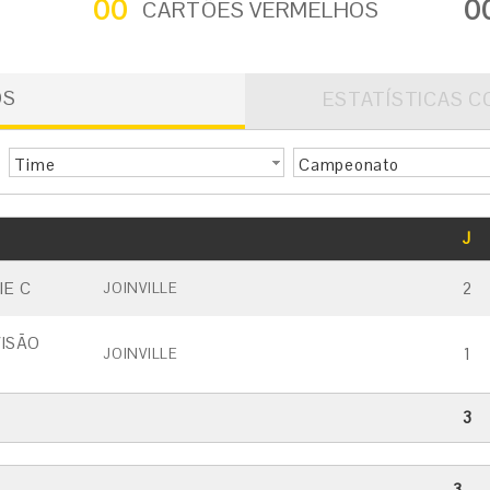
00
0
CARTÕES VERMELHOS
OS
ESTATÍSTICAS C
Time
Campeonato
GOLS
J
CARTÃO AMARELO
CARTÃO VERMELHO
IE C
2
JOINVILLE
ISÃO
1
JOINVILLE
3
3