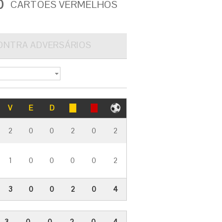
0
CARTÕES VERMELHOS
ONTRA ADVERSÁRIOS
V
E
D
2
0
0
2
0
2
1
0
0
0
0
2
3
0
0
2
0
4
3
0
0
2
0
4