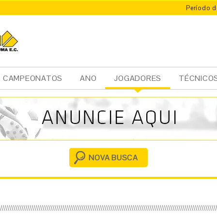
Período d
CAMPEONATOS
ANO
JOGADORES
TÉCNICO
Ini
cia
l
NOVA BUSCA