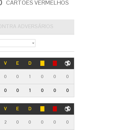
0
CARTÕES VERMELHOS
ONTRA ADVERSÁRIOS
V
E
D
0
0
1
0
0
0
0
0
1
0
0
0
V
E
D
2
0
0
0
0
0