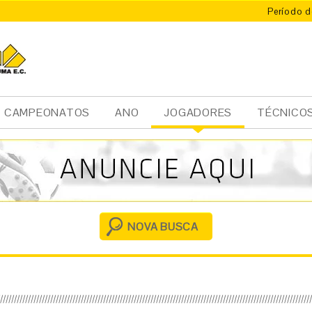
Período d
CAMPEONATOS
ANO
JOGADORES
TÉCNICO
Ini
cia
l
NOVA BUSCA