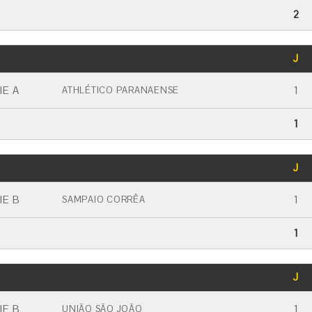
2
GOLS
J
CARTÃO AMARELO
CARTÃO VERMELHO
IE A
1
ATHLÉTICO PARANAENSE
1
GOLS
J
CARTÃO AMARELO
CARTÃO VERMELHO
IE B
1
SAMPAIO CORRÊA
1
GOLS
J
CARTÃO AMARELO
CARTÃO VERMELHO
IE B
1
UNIÃO SÃO JOÃO