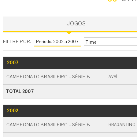
JOGOS
FILTRE POR:
Time
2007
GO
CARTÃO AMARELO
CARTÃO VERME
CAMPEONATO BRASILEIRO - SÉRIE B
AVAÍ
TOTAL 2007
2002
GO
CARTÃO AMARELO
CARTÃO VERME
CAMPEONATO BRASILEIRO - SÉRIE B
BRAGANTINO