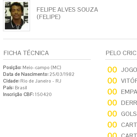
FELIPE ALVES SOUZA
(FELIPE)
FICHA TÉCNICA
PELO CRI
Posição:
Meio-campo (MC)
00
JOG
Data de Nascimento:
25/03/1982
00
VITÓ
Cidade:
Rio de Janeiro - RJ
País:
Brasil
00
EMP
Inscrição CBF:
150420
00
DER
00
GOLS
00
CART
00
CART