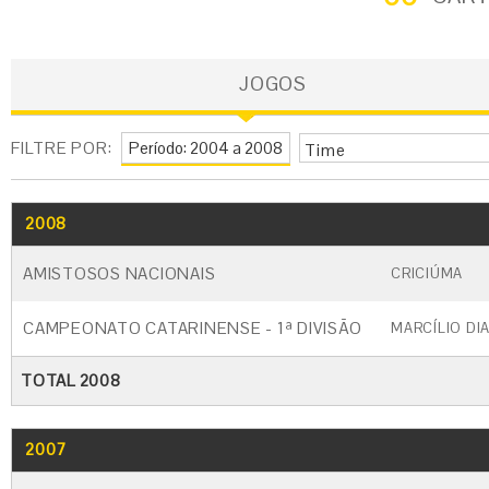
JOGOS
FILTRE POR:
Time
2008
GO
CARTÃO AMARELO
CARTÃO VERM
AMISTOSOS NACIONAIS
CRICIÚMA
CAMPEONATO CATARINENSE - 1ª DIVISÃO
MARCÍLIO DI
TOTAL 2008
2007
GO
CARTÃO AMARELO
CARTÃO VERME