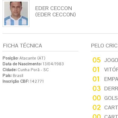
EDER CECCON
(EDER CECCON)
FICHA TÉCNICA
PELO CRI
Posição:
Atacante (AT)
05
JOG
Data de Nascimento:
13/04/1983
01
VITÓ
Cidade:
Cunha Porã - SC
País:
Brasil
01
EMP
Inscrição CBF:
142771
03
DER
00
GOLS
02
CART
00
CART