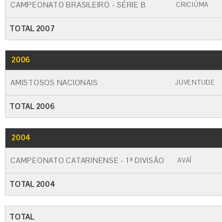
CAMPEONATO BRASILEIRO - SÉRIE B
CRICIÚMA
TOTAL 2007
2006
GO
CARTÃO AMARELO
CARTÃO VERME
AMISTOSOS NACIONAIS
JUVENTUDE
TOTAL 2006
2004
GO
CARTÃO AMARELO
CARTÃO VERM
CAMPEONATO CATARINENSE - 1ª DIVISÃO
AVAÍ
TOTAL 2004
TOTAL