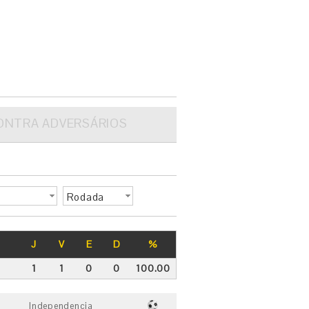
ONTRA ADVERSÁRIOS
Rodada
J
V
E
D
%
1
1
0
0
100.00
Independencia