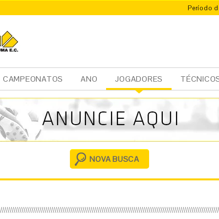
Período d
CAMPEONATOS
ANO
JOGADORES
TÉCNICO
Ini
cia
l
NOVA BUSCA