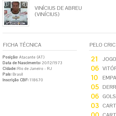
VINÍCIUS DE ABREU
(VINÍCIUS)
FICHA TÉCNICA
PELO CRI
Posição:
Atacante (AT)
21
JOG
Data de Nascimento:
20/12/1973
06
VITÓ
Cidade:
Rio de Janeiro - RJ
País:
Brasil
10
EMP
Inscrição CBF:
118670
05
DER
06
GOLS
03
CART
00
CART