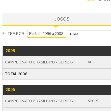
JOGOS
FILTRE POR:
Time
2008
GO
CARTÃO AMARELO
CARTÃO VERME
CAMPEONATO BRASILEIRO - SÉRIE B
ABC
TOTAL 2008
2005
GO
CARTÃO AMARELO
CARTÃO VERME
CAMPEONATO BRASILEIRO - SÉRIE B
SPORT