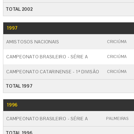
TOTAL 2002
1997
GO
CARTÃO AMARELO
CARTÃO VERM
AMISTOSOS NACIONAIS
CRICIÚMA
CAMPEONATO BRASILEIRO - SÉRIE A
CRICIÚMA
CAMPEONATO CATARINENSE - 1ª DIVISÃO
CRICIÚMA
TOTAL 1997
1996
GO
CARTÃO AMARELO
CARTÃO VERME
CAMPEONATO BRASILEIRO - SÉRIE A
PALMEIRAS
TOTAL 1996