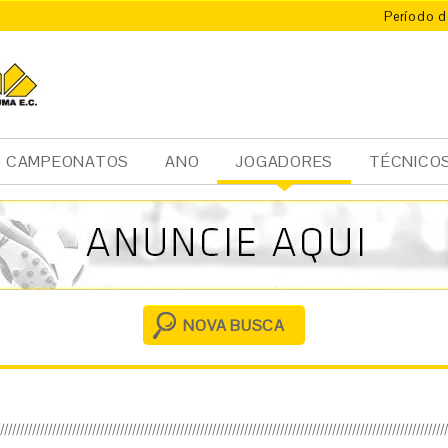
Período d
CAMPEONATOS
ANO
JOGADORES
TÉCNICO
Ini
cia
l
NOVA BUSCA