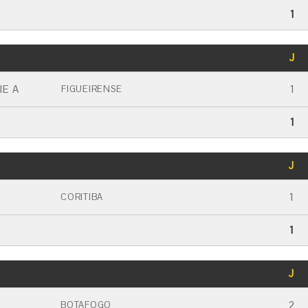
1
GOLS
J
CARTÃO AMARELO
CARTÃO VERMELHO
IE A
1
FIGUEIRENSE
1
GOLS
J
CARTÃO AMARELO
CARTÃO VERMELHO
1
CORITIBA
1
GOLS
J
CARTÃO AMARELO
CARTÃO VERMELHO
2
BOTAFOGO