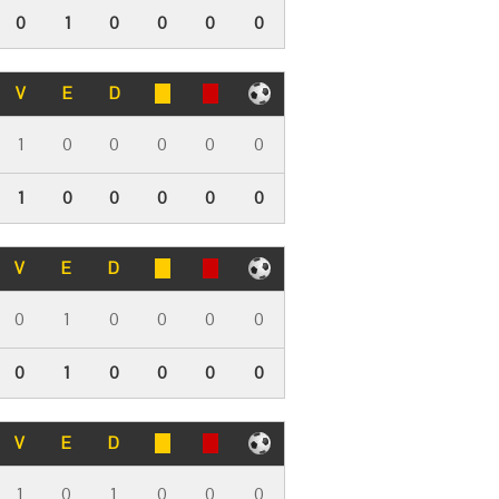
0
1
0
0
0
0
V
E
D
1
0
0
0
0
0
1
0
0
0
0
0
V
E
D
0
1
0
0
0
0
0
1
0
0
0
0
V
E
D
1
0
1
0
0
0