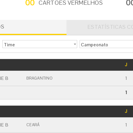
00
0
CARTÕES VERMELHOS
OS
ESTATÍSTICAS C
Time
Campeonato
GOLS
J
CARTÃO AMARELO
CARTÃO VERMELHO
IE B
1
BRAGANTINO
1
GOLS
J
CARTÃO AMARELO
CARTÃO VERMELHO
IE B
1
CEARÁ