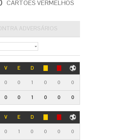
0
CARTÕES VERMELHOS
ONTRA ADVERSÁRIOS
V
E
D
0
0
1
0
0
0
0
0
1
0
0
0
V
E
D
0
1
0
0
0
0