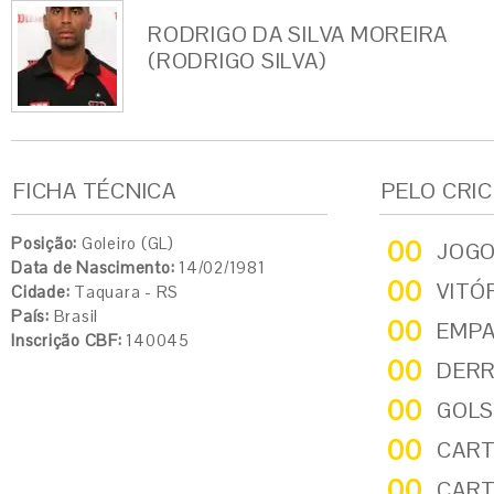
RODRIGO DA SILVA MOREIRA
(RODRIGO SILVA)
FICHA TÉCNICA
PELO CRI
Posição:
Goleiro (GL)
00
JOG
Data de Nascimento:
14/02/1981
00
VITÓ
Cidade:
Taquara - RS
País:
Brasil
00
EMP
Inscrição CBF:
140045
00
DER
00
GOLS
00
CART
00
CART