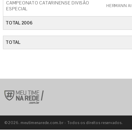
CAMPEONATO CATARINENSE DIVISÃO
HERMANN AI
ESPECIAL
TOTAL 2006
TOTAL
©2026. meutimenarede.com.br - Todos os direitos reservados.