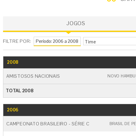
JOGOS
FILTRE POR:
Time
2008
GO
CARTÃO AMARELO
CARTÃO VERME
AMISTOSOS NACIONAIS
NOVO HAMBU
TOTAL 2008
2006
GO
CARTÃO AMARELO
CARTÃO VERM
CAMPEONATO BRASILEIRO - SÉRIE C
BRASIL DE P