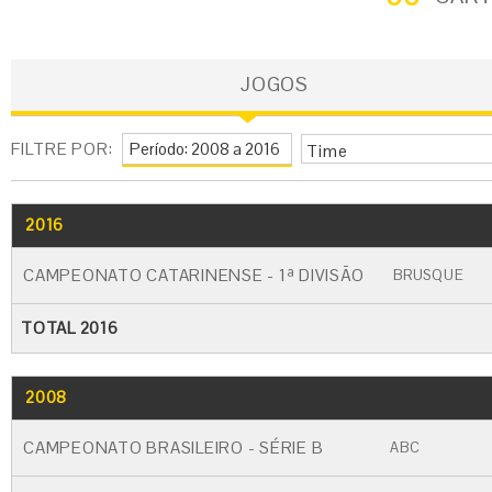
JOGOS
FILTRE POR:
Time
2016
GO
CARTÃO AMARELO
CARTÃO VERM
CAMPEONATO CATARINENSE - 1ª DIVISÃO
BRUSQUE
TOTAL 2016
2008
GO
CARTÃO AMARELO
CARTÃO VERME
CAMPEONATO BRASILEIRO - SÉRIE B
ABC