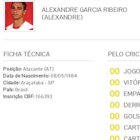
ALEXANDRE GARCIA RIBEIRO
(ALEXANDRE)
FICHA TÉCNICA
PELO CRI
Posição:
Atacante (AT)
00
JOG
Data de Nascimento:
08/05/1984
00
VITÓ
Cidade:
Araçatuba - SP
País:
Brasil
00
EMP
Inscrição CBF:
166393
00
DER
00
GOLS
00
CART
00
CART