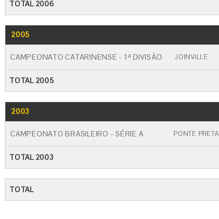
TOTAL 2006
2005
GO
CARTÃO AMARELO
CARTÃO VERM
CAMPEONATO CATARINENSE - 1ª DIVISÃO
JOINVILLE
TOTAL 2005
2003
GO
CARTÃO AMARELO
CARTÃO VERME
CAMPEONATO BRASILEIRO - SÉRIE A
PONTE PRETA
TOTAL 2003
TOTAL