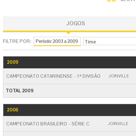
JOGOS
FILTRE POR:
Time
2009
GO
CARTÃO AMARELO
CARTÃO VERM
CAMPEONATO CATARINENSE - 1ª DIVISÃO
JOINVILLE
TOTAL 2009
2006
GO
CARTÃO AMARELO
CARTÃO VERM
CAMPEONATO BRASILEIRO - SÉRIE C
JOINVILLE