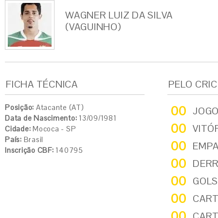
WAGNER LUIZ DA SILVA
(VAGUINHO)
FICHA TÉCNICA
PELO CRI
Posição:
Atacante (AT)
00
JOG
Data de Nascimento:
13/09/1981
00
VITÓ
Cidade:
Mococa - SP
País:
Brasil
00
EMP
Inscrição CBF:
140795
00
DER
00
GOLS
00
CART
00
CART