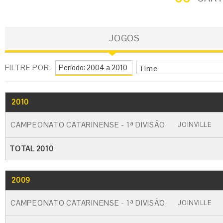
JOGOS
FILTRE POR:
Time
2010
GO
CARTÃO AMARELO
CARTÃO VERM
CAMPEONATO CATARINENSE - 1ª DIVISÃO
JOINVILLE
TOTAL 2010
2009
GO
CARTÃO AMARELO
CARTÃO VERM
CAMPEONATO CATARINENSE - 1ª DIVISÃO
JOINVILLE