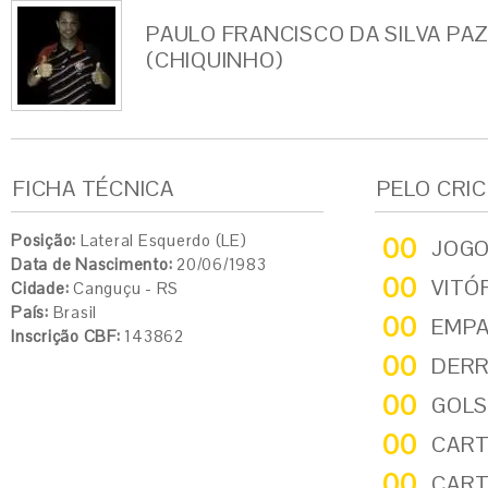
PAULO FRANCISCO DA SILVA PA
(CHIQUINHO)
FICHA TÉCNICA
PELO CRI
Posição:
Lateral Esquerdo (LE)
00
JOG
Data de Nascimento:
20/06/1983
00
VITÓ
Cidade:
Canguçu - RS
País:
Brasil
00
EMP
Inscrição CBF:
143862
00
DER
00
GOLS
00
CART
00
CART