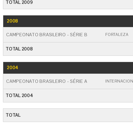
TOTAL 2009
2008
GO
CARTÃO AMARELO
CARTÃO VERME
CAMPEONATO BRASILEIRO - SÉRIE B
FORTALEZA
TOTAL 2008
2004
GO
CARTÃO AMARELO
CARTÃO VERME
CAMPEONATO BRASILEIRO - SÉRIE A
INTERNACIO
TOTAL 2004
TOTAL