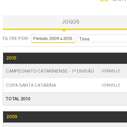
JOGOS
FILTRE POR:
Time
2010
GO
CARTÃO AMARELO
CARTÃO VERM
CAMPEONATO CATARINENSE - 1ª DIVISÃO
JOINVILLE
COPA SANTA CATARINA
JOINVILLE
TOTAL 2010
2009
GO
CARTÃO AMARELO
CARTÃO VERM