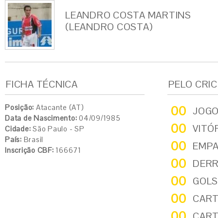
LEANDRO COSTA MARTINS
(LEANDRO COSTA)
FICHA TÉCNICA
PELO CRI
Posição:
Atacante (AT)
00
JOG
Data de Nascimento:
04/09/1985
00
VITÓ
Cidade:
São Paulo - SP
País:
Brasil
00
EMP
Inscrição CBF:
166671
00
DER
00
GOLS
00
CART
00
CART