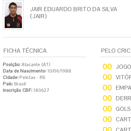
JAIR EDUARDO BRITO DA SILVA
(JAIR)
FICHA TÉCNICA
PELO CRI
Posição:
Atacante (AT)
00
JOG
Data de Nascimento:
10/06/1988
00
VITÓ
Cidade:
Pelotas - RS
País:
Brasil
00
EMP
Inscrição CBF:
180627
00
DER
00
GOLS
00
CART
00
CART