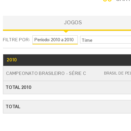
JOGOS
FILTRE POR:
Time
2010
GO
CARTÃO AMARELO
CARTÃO VERM
CAMPEONATO BRASILEIRO - SÉRIE C
BRASIL DE P
TOTAL 2010
TOTAL