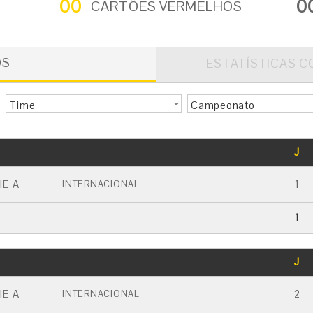
00
0
CARTÕES VERMELHOS
OS
ESTATÍSTICAS C
Time
Campeonato
GOLS
J
CARTÃO AMARELO
CARTÃO VERMELHO
IE A
1
INTERNACIONAL
1
GOLS
J
CARTÃO AMARELO
CARTÃO VERMELHO
IE A
2
INTERNACIONAL