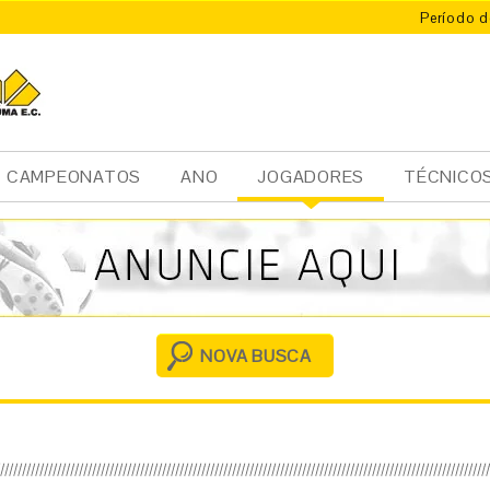
Período d
CAMPEONATOS
ANO
JOGADORES
TÉCNICO
Ini
cia
l
NOVA BUSCA