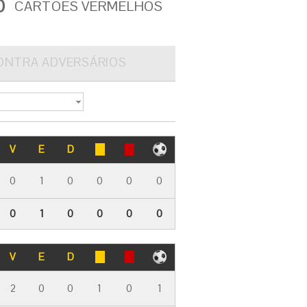
0
CARTÕES VERMELHOS
ONTRA ADVERSÁRIOS
V
E
D
0
1
0
0
0
0
0
1
0
0
0
0
V
E
D
2
0
0
1
0
1