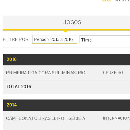
JOGOS
FILTRE POR:
Time
2016
GO
CARTÃO AMARELO
CARTÃO VERME
PRIMEIRA LIGA COPA SUL-MINAS-RIO
CRUZEIRO
TOTAL 2016
2014
GO
CARTÃO AMARELO
CARTÃO VERME
CAMPEONATO BRASILEIRO - SÉRIE A
INTERNACIO