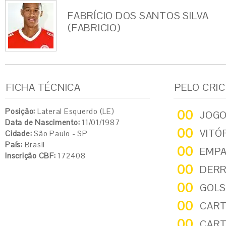
FABRÍCIO DOS SANTOS SILVA
(FABRICIO)
FICHA TÉCNICA
PELO CRI
Posição:
Lateral Esquerdo (LE)
00
JOG
Data de Nascimento:
11/01/1987
00
VITÓ
Cidade:
São Paulo - SP
País:
Brasil
00
EMP
Inscrição CBF:
172408
00
DER
00
GOLS
00
CART
00
CART