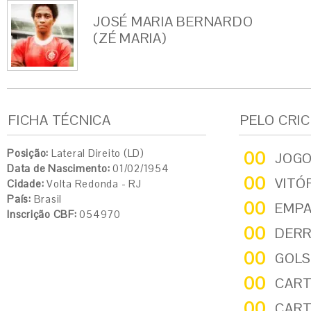
JOSÉ MARIA BERNARDO
(ZÉ MARIA)
FICHA TÉCNICA
PELO CRI
Posição:
Lateral Direito (LD)
00
JOG
Data de Nascimento:
01/02/1954
00
VITÓ
Cidade:
Volta Redonda - RJ
País:
Brasil
00
EMP
Inscrição CBF:
054970
00
DER
00
GOLS
00
CART
00
CART