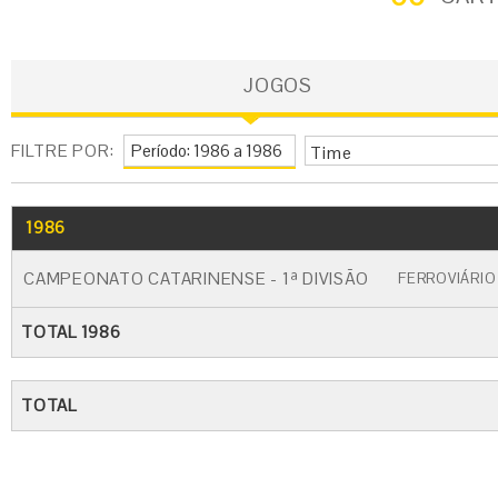
JOGOS
FILTRE POR:
Time
1986
GO
CARTÃO AMARELO
CARTÃO VERM
CAMPEONATO CATARINENSE - 1ª DIVISÃO
FERROVIÁRIO
TOTAL 1986
TOTAL